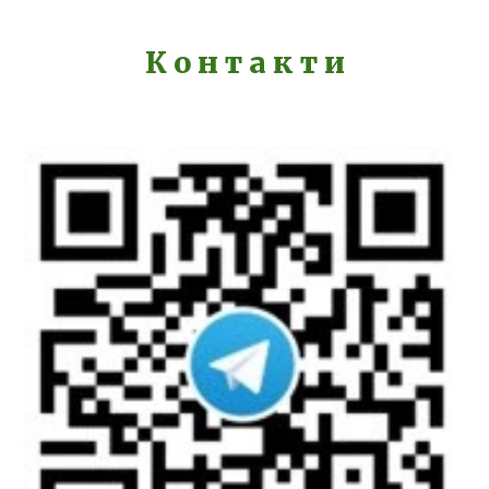
К о н т а к т и